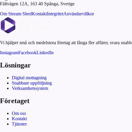
Fältvägen 12A, 163 40 Spånga, Sverige
Om Stream Shed
Kontakt
Integritet
Användarvillkor
Vi hjälper små och medelstora företag att fånga fler affärer, svara sna
Instagram
Facebook
LinkedIn
Lösningar
Digital mottagning
Snabbare uppföljning
Verksamhetssystem
Företaget
Om oss
Kontakt
Tjänster